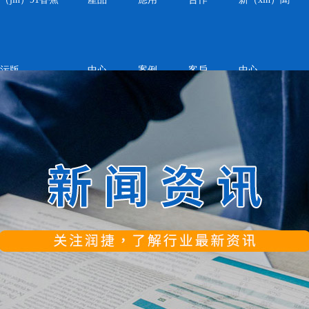
频污版
中心
案例
客戶
中心
工裝夾治具（jù）
模（mó）具配件
常（cháng）見（jiàn）問題