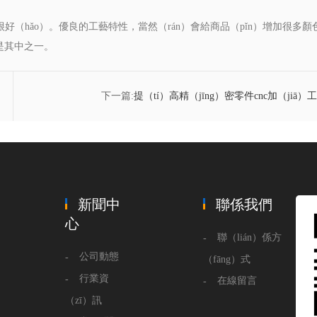
好（hǎo）。優良的工藝特性，當然（rán）會給商品（pǐn）增加很多
是其中之一。
下一篇:
​提（tí）高精（jīng）密零件cnc加（jiā）工
高效（xiào
新聞中
聯係我們
心
聯（lián）係方
公司動態
（fāng）式
行業資
在線留言
（zī）訊