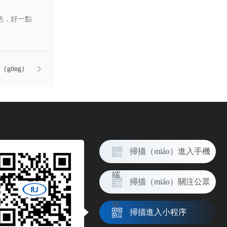
顏色，好一點
（gōng）
）率的方法
掃描（miáo）進入手機
端
掃描（miáo）關注公眾
號
掃描進入小程序