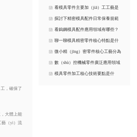
（fāng）法有哪些呢？
看模具零件主要加（jiā）工工藝是
什麽？
探討下精密模具配件日常保養規範
有哪些（xiē）？
看鎢鋼模具配件應用領域有哪些？
聊一聊模具精密零件核心特點是什
麽？
微小精（jīng）密零件核心工藝分為
幾類？
數（shù）控機械零件廣泛應用領域
具（jù）體有（yǒu）哪些？
模具零件加工核心技術要點是什
麽？
ā）工，確保了
立，大體上能
藝（yì）流