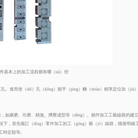
零件基本上的加工流程都有哪（nǎ）些​
進而使（shǐ）孔（kǒng）能平（píng）麵（miàn）精準定位加（ji
。
，如碾磨、珩磨、精拋、擠壓成型等（děng）。精件加工工藝線路的建
下，首先擬訂（dìng）零件加工的工（gōng）藝（yì）線路，隨後明確工
工時定額等。