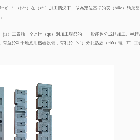
íng）件（jiàn）在（zài）加工情況下，做為定位基準的表（biǎo）麵應
準。
加（jiā）工表麵，全是區（qū）別加工環節的，一般能夠分成粗加工、半精
質，有益於科學地應用機器設備，有利於（yú）分配熱處（chù）理（lǐ）