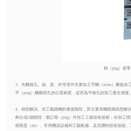
精（jīng）密
3、先麵後孔。箱、架、杆等零件先要加工平麵（miàn）圖後加工孔。
平（píng）麵圖與孔的位置精度，從而為平臉孔的加工產生便捷
4、鑄型解決。在工藝路麵的最後階段，對主要表麵開展鑄型解決
夠分成2個階段：製訂精（jīng）件加工工藝技術規範；在加工情況
程限度（dù）、常用機器設備和工藝配備，及其鑽削技術規範、