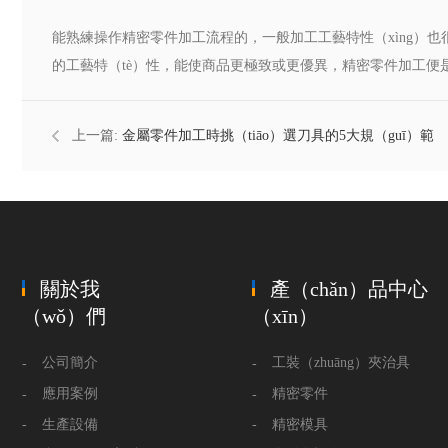
能熟練操作精密零件加工流程的，一般加工工藝特性（xìng）也很
的工藝特（tè）性，能使商品更極致或更優異，精密零件加工便
上一篇:
金屬零件加工時挑（tiāo）選刀具的5大規（guī）範
關於我
產（chǎn）品中心
（wǒ）們
（xīn）
公司簡介
工裝（zhuāng）夾治具
應用案例
精密零件
生產設備
精密模具