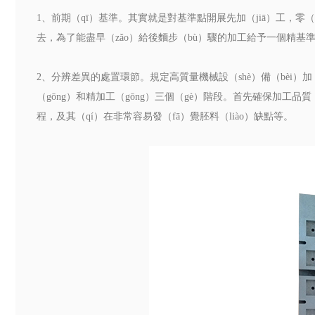
1、前期（qī）基準。其實就是對基準點開展先加（jiā）工，零（l
去，為了能盡早（zǎo）給後麵步（bù）驟的加工給予一個精基
2、分辨差異的處置環節。規定高質量機械設（shè）備（bèi）
（gōng）和精加工（gōng）三個（gè）階段。首先確保加工品
程，及其（qí）在非常容易發（fā）覺胚料（liào）缺點等。