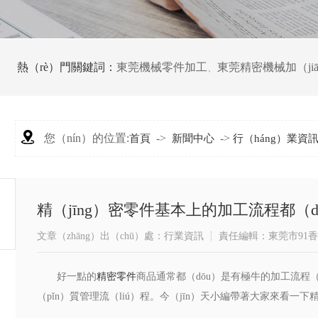
熱（rè）門關鍵詞：
東莞機械零件加工
東莞精密機械加（ji
、
您（nín）的位置:
->
->
首頁
新聞中心
行（háng）業資
精（jīng）密零件基本上的加工流程都（d
文章（zhāng）出（chū）處：行業資訊
責任編輯：東莞市91香
​好一點的
精密零件
商品通常都（dōu）是有極牛的加工流程（
（pǐn）質管理流（liú）程。今（jīn）天小編帶著大家來看一