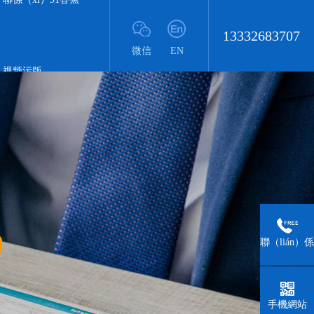
13332683707
微信
EN
视频污版
聯（lián）係
（xì）人
手機網站