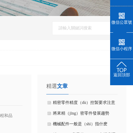
微信公眾號
微信小程序
返回頂部
精選
文章
精密零件精度（dù）控製要求注意
​將來精（jīng）密零件發展趨勢
流程和品
（shì）與關（guān）鍵點
機械配件一般是（shì）指什麽