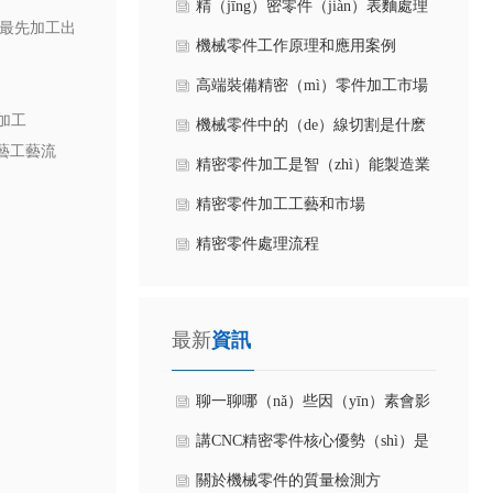
​精（jīng）密零件（jiàn）表麵處理
當最先加工出
應該這樣（yàng）做
機械零件工作原理和應用案例
高端裝備精密（mì）零件加工市場
加工
（chǎng）概況
機械零件中的（de）線切割是什麽
工藝工藝流
意（yì）思
精密零件加工是智（zhì）能製造業
的一環
精密零件​加工工藝和市場
精密零件處理流程
最新
資訊
聊一聊哪（nǎ）些因（yīn）素會影
響（xiǎng）鎢鋼模具配件硬度和韌
講CNC精密零件核心優勢（shì）是
性？
什麽？
關於機械零件的質量檢測方